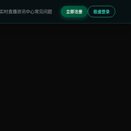
实时直播
资讯中心
常见问题
立即注册
极速登录