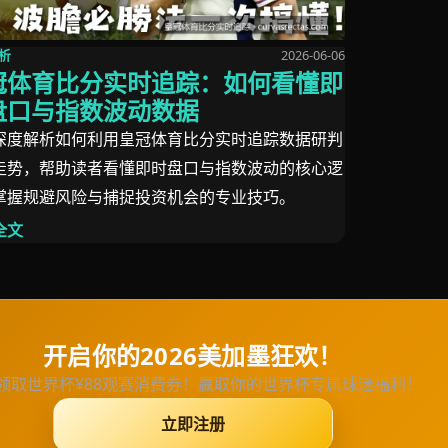
析
2026-06-06
冠体育比分实时追踪：如何看懂即
盘口与指数波动数据
深度解析如何利用皇冠体育比分实时追踪数据研判
走势，帮助读者看懂即时盘口与指数波动的核心逻
掌握规避风险与捕捉投资机会的专业技巧。
全文
开启你的2026美加墨狂欢！
领取世界杯¥88观赛消费券！赢取你的世界杯专属球迷福利！
立即注册