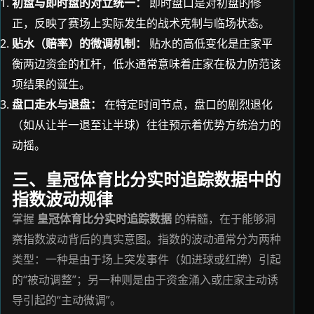
初盘与即时盘的对立统一：
即时盘口是对初盘的修
正，反映了赛场上实际发生的战术克制与临场状态。
贴水（赔率）的微调机制：
贴水的高低变化是庄家平
衡两边资金的杠杆，低水通常意味着庄家在极力防范该
项结果的诞生。
盘口走水与退盘：
在特定时间节点，盘口的剧烈退化
（如从让半一退至让半球）往往预示着优势方统治力的
动摇。
三、皇冠体育比分实时追踪数据中的
指数波动规律
掌握
皇冠体育比分实时追踪数据
的精髓，在于能够洞
察指数波动背后的真实意图。指数的波动通常分为两种
类型：一种是由于场上突发事件（如进球或红牌）引起
的“被动调整”；另一种则是由于资金涌入或庄家主动诱
导引起的“主动微调”。