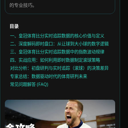
的专业技巧。
目录
一、皇冠体育比分实时追踪数据的核心价值与定义
二、深度解码即时盘口：从让球到大小球的数字逻辑
三、皇冠体育比分实时追踪数据中的指数波动规律
四、实战应用：如何利用即时数据制定滚球策略
对比分析：初盘研判与实时追踪（滚球）的决策差异
专家总结：数据驱动时代的体育研判未来
常见问题解答 (FAQ)