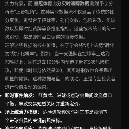
实力背景，而
皇冠体育比分实时追踪数据
则赋予了分
析者“上帝视角”。这种实时数据流不仅涵盖了传统的比
分变化，更整合了控球率、射门次数、危险进攻、角球
数以及即时红黄牌等多维度指标。这些技术统计的每一
次跳动，都是即时盘口调整的直接依据。
理解这些数据的核心价值，在于学会将“场上态势”转化
为“数字化概率”。例如，当一支强队在控球率上达到
70%以上，且在过去10分钟内创造了超过5次危险进
攻，即使此时比分依然是0:0，其实时指数也会呈现出
明显的倾斜。这种数据与盘口的联动，正是专业投资者
进行价值发现的源泉。
即时事件触发：
红黄牌、进球或点球会瞬间改变盘口
平衡，导致交易短暂关闭并重新定价。
场上统治力指标：
危险进攻频次与射正率是预测下一
个进球归属的关键前瞻指标。
资金流向反应：
指数波动的速度和幅度，直接折射出