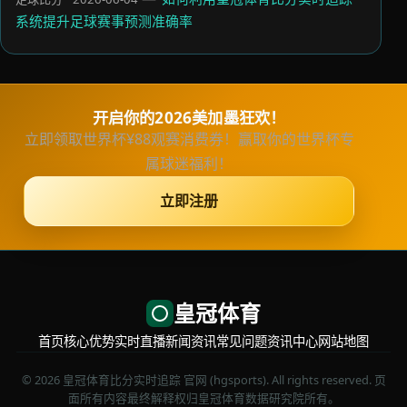
系统提升足球赛事预测准确率
开启你的2026美加墨狂欢！
立即领取世界杯¥88观赛消费券！赢取你的世界杯专
属球迷福利！
立即注册
皇冠体育
首页
核心优势
实时直播
新闻资讯
常见问题
资讯中心
网站地图
© 2026
皇冠体育比分实时追踪
官网 (hgsports). All rights reserved. 页
面所有内容最终解释权归皇冠体育数据研究院所有。