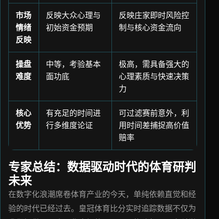
市场
反映大众心理与
反映庄家即时风险控
情绪
初始资金预期
制与核心资金流向
反映
操盘
中等，考验基本
极高，需具备强大的
难度
面功底
心理素质与快速决策
力
核心
有充足的时间进
可过滤赛前意外，利
优势
行多维度论证
用时间差捕捉高价值
赔率
专家总结：数据驱动时代的体育研判
未来
在数字化浪潮席卷体育产业的今天，单纯依赖直觉和经
验的时代已经过去。皇冠体育比分实时追踪数据不仅为