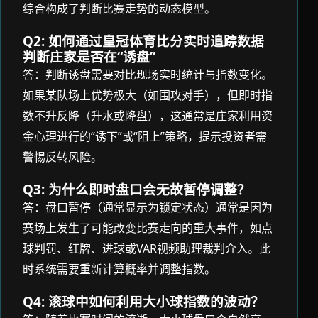
综合构成了判断比赛走势的动态模型。
Q2: 如何通过皇冠体育比分实时追踪数据
判断庄家是否在“诱盘”
答：判断诱盘需要对比现场实时统计与指数变化。
如果某队场上优势极大（如围攻对手），但即时指
数不升反降（升水或降盘），这通常是庄家利用资
金心理进行的“诱下”或“阻上”策略，提示投资者需
警惕反转风险。
Q3: 为什么即时盘口会无故暂停调整？
答：盘口暂停（通常显示为锁定状态）通常是因为
赛场上发生了可能改变比赛走向的重大事件，如点
球判罚、红牌、进球或VAR视频助理裁判介入。此
时系统需要重新计算概率并调整指数。
Q4: 滚球中如何利用大小球指数的波动？