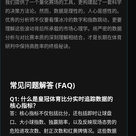
我们提供了一个量化赛场的工具，更构建起了一套科学
的决策方法论。然而，数据是理性的，人心是感性的。
优秀的分析师不仅要看懂冰冷的数字和指数跳动，更要
理解这些波动背后所承载的市场心理学。将严密的数据
分析与对比赛本质的深刻理解相结合，才是长期在体育
研判中保持高胜率的终极秘诀。
常见问题解答 (FAQ)
Q1: 什么是皇冠体育比分实时追踪数据的
核心指标？
答：核心指标不仅包括比分，还包括即时让球盘
口、大小球指数、独赢赔率，以及反映现场态势的
危险进攻次数、射正次数和红黄牌情况。这些数据