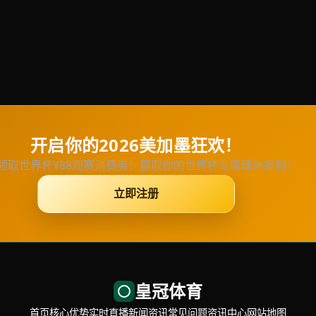
开启你的2026美加墨狂欢！
领取世界杯¥88观赛消费券！赢取你的世界杯专属球迷福利！
立即注册
皇冠体育
首页
核心优势
实时直播
新闻资讯
常见问题
资讯中心
网站地图