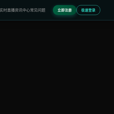
实时直播
资讯中心
常见问题
立即注册
极速登录