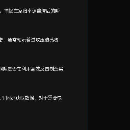
，捕捉庄家赔率调整滞后的瞬
增，通常预示着进攻压迫感极
弱队是否在利用高效反击制造实
几乎同步获取数据，对于需要快