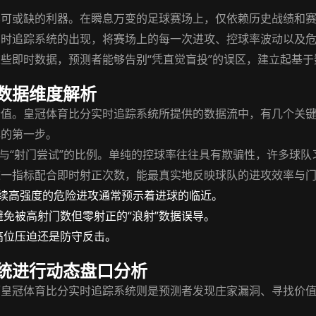
不可或缺的利器。在瞬息万变的足球赛场上，仅依赖历史战绩和
实时追踪系统的出现，将赛场上的每一次进攻、控球率波动以及
些即时数据，预测者能够告别“凭直觉盲投”的误区，建立起基
数据维度解析
价值。皇冠体育比分实时追踪系统所提供的数据流中，有几个关
率的第一步。
acks）”与“射门尝试”的比例。单纯的控球率往往具有欺骗性，许
这一指标配合即时射正次数，能最真实地反映球队的进攻效率与
续高强度的危险进攻通常预示着进球的临近。
免被高射门数但零射正的“浪射”数据误导。
高位压迫还是防守反击。
统进行动态盘口分析
而皇冠体育比分实时追踪系统则是预测者发现庄家漏洞、寻找价
。