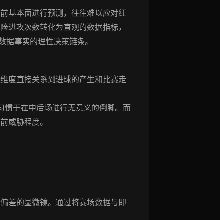
赛前基本面进行预测，往往难以应对红
危险进攻次数转化为直观的数据指标，
于数据事实的理性决策链条。
键维度直接关系到进球的产生和比赛走
多球队习惯于在中后场进行无意义的倒脚。而
门前威胁程度。
值偏差的显微镜。通过将赛场数据与即