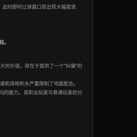
上，此时即时让球盘口若出现大幅度退
段。
大的价值，就在于提供了一个“纠偏”的
风速和场地积水严重限制了地面配合。
方向的能力，是职业玩家与普通玩家的分