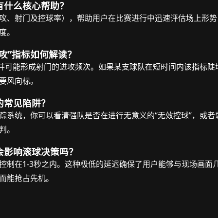
测有什么核心帮助？
攻、射门及控球率），帮助用户在比赛进行中迅速评估场上形势
度。
进攻”指标如何解读？
域并可能形成射门的进攻频次。如果某支球队在短时间内该指标陡
要风向标。
的常见陷阱？
踪系统，你可以看清强队是否在进行无意义的“无效控球”，或者
判。
，会影响滚球决策吗？
控制在1-3秒之内。这种极低的延迟确保了用户能够与现场画面
而能抢占先机。