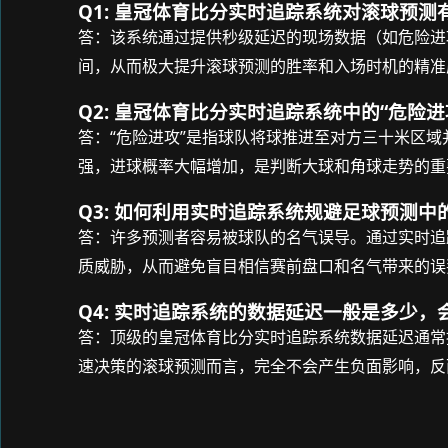
Q1: 皇冠体育比分实时追踪系统对滚球预
答：该系统通过提供秒级延迟的现场数据（如危险进
间，从而极大提升滚球预测的胜率和入场时机的精准
Q2: 皇冠体育比分实时追踪系统中的“危险
答：“危险进攻”是指球队将球推进至对方三十米区
强，进球概率大幅增加，是判断大球和角球走势的重
Q3: 如何利用实时追踪系统规避足球预测中
答：许多预测者容易被球队的名气误导。通过实时追
质威胁，从而避免盲目相信赛前盘口和名气带来的误
Q4: 实时追踪系统的数据延迟一般是多少
答：顶级的皇冠体育比分实时追踪系统数据延迟通常
速决策的滚球预测而言，完全不会产生负面影响，反