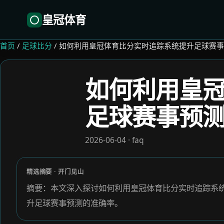
皇冠体育
跳
首页
/
足球比分
/
如何利用皇冠体育比分实时追踪系统提升足球赛事
到
正
如何利用皇
文
足球赛事预
2026-06-04 · faq
精选摘要 · 开门见山
摘要：本文深入探讨如何利用皇冠体育比分实时追踪系
升足球赛事预测的准确率。